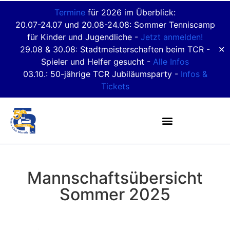
Termine
für 2026 im Überblick:
20.07-24.07 und 20.08-24.08: Sommer Tenniscamp
für Kinder und Jugendliche -
Jetzt anmelden!
29.08 & 30.08: Stadtmeisterschaften beim TCR -
✕
Spieler und Helfer gesucht -
Alle Infos
03.10.: 50-jährige TCR Jubiläumsparty -
Infos &
Tickets
Mannschaftsübersicht
Sommer 2025